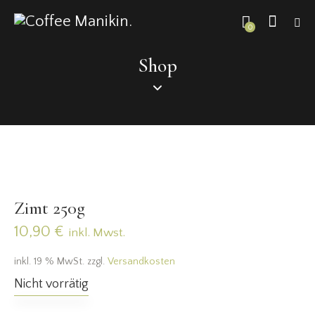
0
Shop
Zimt 250g
10,90
€
inkl. Mwst.
inkl. 19 % MwSt.
zzgl.
Versandkosten
Nicht vorrätig